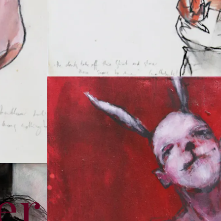
e
r
J
o
n
c
k
h