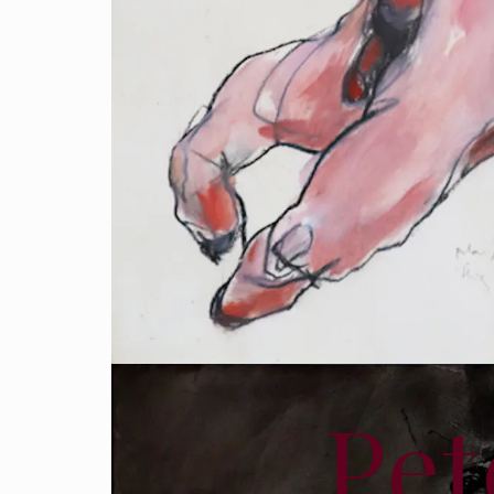
P
e
t