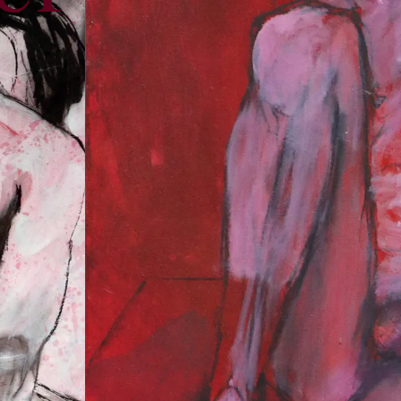
a
r
t
i
s
t
-
g
r
a
p
h
i
c
d
e
s
i
g
n