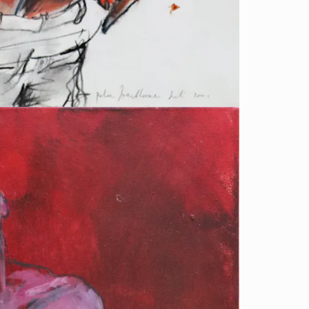
e
e
r
e